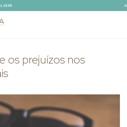
s 18:00
A
e os prejuízos nos
is