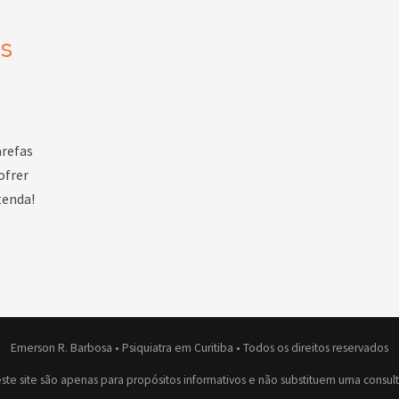
os
arefas
ofrer
tenda!
Emerson R. Barbosa • Psiquiatra em Curitiba • Todos os direitos reservados
ste site são apenas para propósitos informativos e não substituem uma consulta