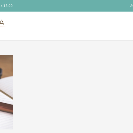
s 18:00
A