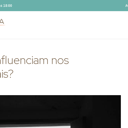
s 18:00
A
fluenciam nos
is?