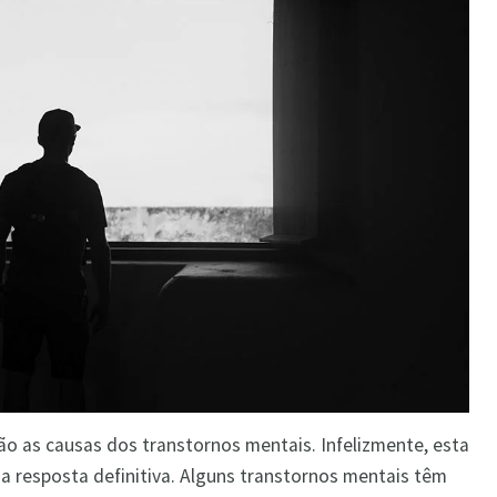
o as causas dos transtornos mentais. Infelizmente, esta
a resposta definitiva. Alguns transtornos mentais têm